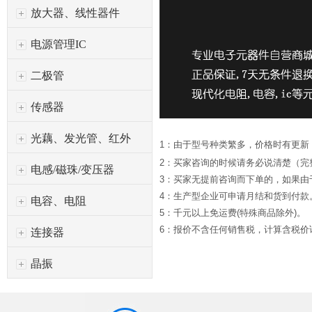
放大器、线性器件
电源管理IC
二极管
传感器
光藕、发光管、红外
1：由于型号种类繁多，价格时有更新
2：买家咨询的时候请务必说清楚（完
电感/磁珠/变压器
3：买家无提前咨询而下单的，如果
4：生产型企业可申请月结和货到付款
电容、电阻
5：千元以上免运费(特殊商品除外)。
6：报价不含任何销售税，计算含税价请*
连接器
晶振