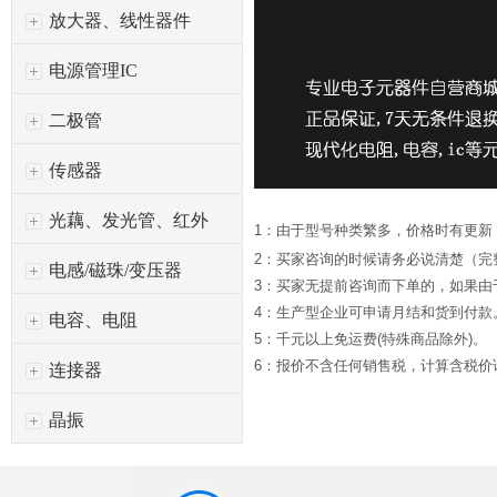
放大器、线性器件
电源管理IC
二极管
传感器
光藕、发光管、红外
1：由于型号种类繁多，价格时有更新
2：买家咨询的时候请务必说清楚（完
电感/磁珠/变压器
3：买家无提前咨询而下单的，如果
4：生产型企业可申请月结和货到付款
电容、电阻
5：千元以上免运费(特殊商品除外)。
6：报价不含任何销售税，计算含税价请*
连接器
晶振