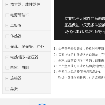
放大器、线性器件
电源管理IC
二极管
传感器
光藕、发光管、红外
1：由于型号种类繁多，价格时有更新
2：买家咨询的时候请务必说清楚（完
电感/磁珠/变压器
3：买家无提前咨询而下单的，如果
4：生产型企业可申请月结和货到付款
电容、电阻
5：千元以上免运费(特殊商品除外)。
6：报价不含任何销售税，计算含税价请*
连接器
晶振